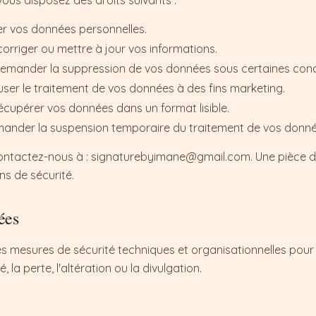
us disposez des droits suivants :
ter vos données personnelles.
 corriger ou mettre à jour vos informations.
 demander la suppression de vos données sous certaines cond
fuser le traitement de vos données à des fins marketing.
: récupérer vos données dans un format lisible.
demander la suspension temporaire du traitement de vos donné
contactez-nous à : signaturebyimane@gmail.com. Une pièce d'
s de sécurité.
ées
s mesures de sécurité techniques et organisationnelles pou
 la perte, l'altération ou la divulgation.