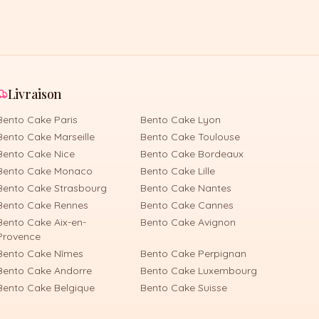
Livraison
Bento Cake
Paris
Bento Cake
Lyon
Bento Cake
Marseille
Bento Cake
Toulouse
Bento Cake
Nice
Bento Cake
Bordeaux
Bento Cake
Monaco
Bento Cake
Lille
Bento Cake
Strasbourg
Bento Cake
Nantes
Bento Cake
Rennes
Bento Cake
Cannes
Bento Cake
Aix-en-
Bento Cake
Avignon
Provence
Bento Cake
Nîmes
Bento Cake
Perpignan
Bento Cake
Andorre
Bento Cake
Luxembourg
Bento Cake
Belgique
Bento Cake
Suisse