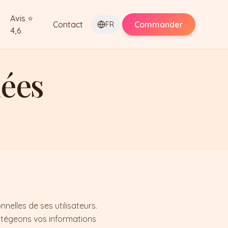
Avis ⭐
Contact
Commander
FR
4,6
nées
elles de ses utilisateurs.
rotégeons vos informations