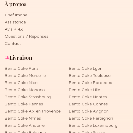
À propos
Chef Imane
Assistance
Avis ⭐ 4,6
Questions / Réponses
Contact
Livraison
Bento Cake
Paris
Bento Cake
Lyon
Bento Cake
Marseille
Bento Cake
Toulouse
Bento Cake
Nice
Bento Cake
Bordeaux
Bento Cake
Monaco
Bento Cake
Lille
Bento Cake
Strasbourg
Bento Cake
Nantes
Bento Cake
Rennes
Bento Cake
Cannes
Bento Cake
Aix-en-Provence
Bento Cake
Avignon
Bento Cake
Nîmes
Bento Cake
Perpignan
Bento Cake
Andorre
Bento Cake
Luxembourg
Bento Cake
Belgique
Bento Cake
Suisse