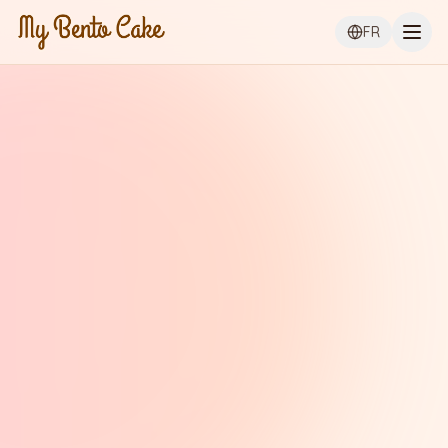
Ouvr
FR