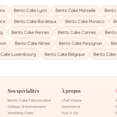
ris
Bento Cake
Lyon
Bento Cake
Marseille
Bento
ice
Bento Cake
Bordeaux
Bento Cake
Monaco
B
rg
Bento Cake
Rennes
Bento Cake
Cannes
Bento
non
Bento Cake
Nîmes
Bento Cake
Perpignan
Be
 Cake
Luxembourg
Bento Cake
Belgique
Bento Cake
Nos spécialités
À propos
Bento Cake Personnalisé
Chef Imane
Gâteau d'Anniversaire
Assistance
Wedding Cake
Avis ⭐ 4,6