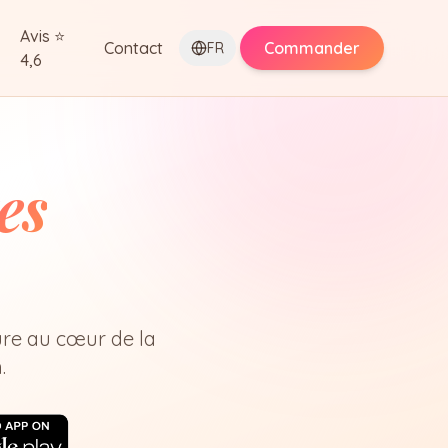
Avis ⭐
Contact
Commander
FR
4,6
es
ure au cœur de la
.