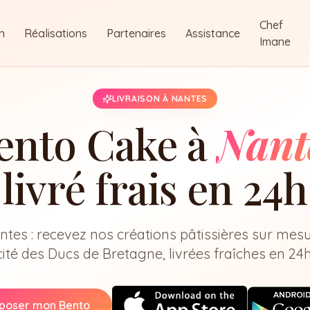
Chef
n
Réalisations
Partenaires
Assistance
Imane
LIVRAISON À NANTES
ento Cake à
Nant
livré frais en 24h
tes : recevez nos créations pâtissières sur mes
cité des Ducs de Bretagne, livrées fraîches en 24h
poser mon Bento