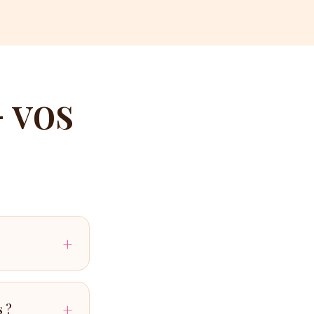
 vos
+
+
 ?