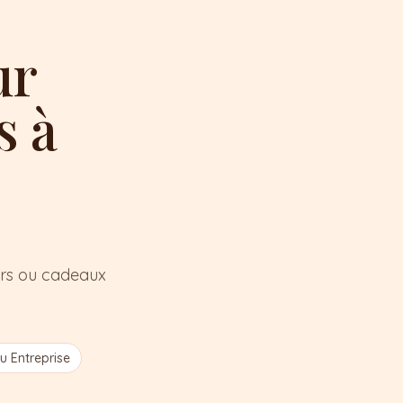
ur
s à
wers ou cadeaux
 Entreprise